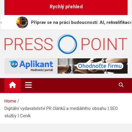
Skip
Rychlý přehled
to
content
Připrav se na práci budoucnosti: AI, rekvalifikace a digit
PRESS-POINT.CZ
Informační magazín
Home
Digitální vydavatelství PR článků a mediálního obsahu | SEO
služby | Ceník