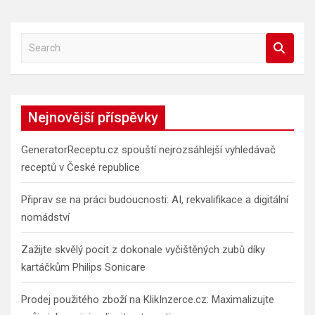
S
e
a
r
c
Nejnovější příspěvky
h
GeneratorReceptu.cz spouští nejrozsáhlejší vyhledávač
receptů v České republice
Připrav se na práci budoucnosti: AI, rekvalifikace a digitální
nomádství
Zažijte skvělý pocit z dokonale vyčištěných zubů díky
kartáčkům Philips Sonicare
Prodej použitého zboží na KlikInzerce.cz: Maximalizujte