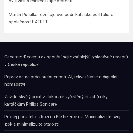
svůj zisk a minimalizujte starosti
Martin Pučálka rozšiřuje své podnikatelské portfolio o
společnost BAFPET
GeneratorReceptu.cz spouští nejrozsáhlejší vyhledávač receptů
v České republice
Připrav se na práci budoucnosti: AI, rekvalifikace a digitální
nomádství
Zažijte skvělý pocit z dokonale vyčištěných zubů díky
kartáčkům Philips Sonicare
Prodej použitého zboží na KlikInzerce.cz: Maximalizujte svůj
zisk a minimalizujte starosti