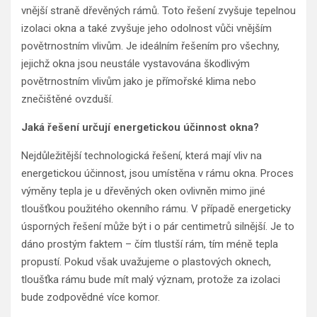
vnější straně dřevěných rámů. Toto řešení zvyšuje tepelnou
izolaci okna a také zvyšuje jeho odolnost vůči vnějším
povětrnostním vlivům. Je ideálním řešením pro všechny,
jejichž okna jsou neustále vystavována škodlivým
povětrnostním vlivům jako je přímořské klima nebo
znečištěné ovzduší.
Jaká řešení určují energetickou účinnost okna?
Nejdůležitější technologická řešení, která mají vliv na
energetickou účinnost, jsou umístěna v rámu okna. Proces
výměny tepla je u dřevěných oken ovlivněn mimo jiné
tloušťkou použitého okenního rámu. V případě energeticky
úsporných řešení může být i o pár centimetrů silnější. Je to
dáno prostým faktem – čím tlustší rám, tím méně tepla
propustí. Pokud však uvažujeme o plastových oknech,
tloušťka rámu bude mít malý význam, protože za izolaci
bude zodpovědné více komor.