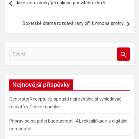
Jaké jsou záruky při nákupu použitého zboží
pro
příspěvek
Boxerské drama rozdává rány příliš mnoha směry
S
e
a
r
c
Nejnovější příspěvky
h
GeneratorReceptu.cz spouští nejrozsáhlejší vyhledávač
receptů v České republice
Připrav se na práci budoucnosti: AI, rekvalifikace a digitální
nomádství