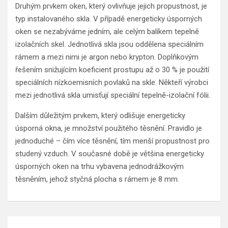
Druhým prvkem oken, který ovlivňuje jejich propustnost, je
typ instalovaného skla. V případě energeticky úsporných
oken se nezabýváme jedním, ale celým balíkem tepelně
izolačních skel. Jednotlivá skla jsou oddělena speciálním
rámem a mezi nimi je argon nebo krypton. Doplňkovým
řešením snižujícím koeficient prostupu až o 30 % je použití
speciálních nízkoemisních povlaků na skle. Někteří výrobci
mezi jednotlivá skla umisťují speciální tepelně-izolační fólii.
Dalším důležitým prvkem, který odlišuje energeticky
úsporná okna, je množství použitého těsnění. Pravidlo je
jednoduché – čím více těsnění, tím menší propustnost pro
studený vzduch. V současné době je většina energeticky
úsporných oken na trhu vybavena jednodrážkovým
těsněním, jehož styčná plocha s rámem je 8 mm.
Navigace