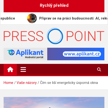
Skip
Rychlý přehled
to
content
Připrav se na práci budoucnosti: AI, rekvalifikace 
PRESS-POINT.CZ
Informační magazín
Home
Vaše názory
Čím se liší energeticky úsporná okna