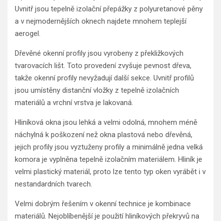
Uvnitř jsou tepelně izolační přepážky z polyuretanové pěny
a v nejmodernějších oknech najdete mnohem teplejší
aerogel.
Dřevěné okenní profily jsou vyrobeny z překližkových
tvarovacích lišt. Toto provedení zvyšuje pevnost dřeva,
takže okenní profily nevyžadují další sekce. Uvnitř profilů
jsou umístěny distanční vložky z tepelně izolačních
materiálů a vrchní vrstva je lakovaná.
Hliníková okna jsou lehká a velmi odolná, mnohem méně
náchylná k poškození než okna plastová nebo dřevěná,
jejich profily jsou vyztuženy profily a minimálně jedna velká
komora je vyplněna tepelně izolačním materiálem. Hliník je
velmi plastický materiál, proto lze tento typ oken vyrábět i v
nestandardních tvarech.
Velmi dobrým řešením v okenní technice je kombinace
materiálů. Nejoblíbenější je použití hliníkových překryvů na