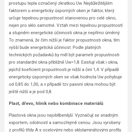
prostupu tepla označený zkratkou Uw. Nejdůležitějším
faktorem u energeticky úsporných oken je faktor, který
určuje tepelnou propustnost stanovenou pro celé okno,
nejen pro sklo samotné. Vztah mezi tepelnou propustností
a stupněm energetické účinnosti okna je nepřímo úměrný.
To znamená, že čím nižší je faktor propustnosti okna, tím
vyšší bude energetická účinnost. Podle platných
technických požadavků by měl být parametr propustnosti
pro standardní okna přibližně Uw=1,8. Existují však i okna,
jejichž koeficient propustnosti je nižší a činí 1,4. V případě
energeticky úsporných oken se však hodnota Uw pohybuje
od 0,85 do 1,00, a v případě tzv pasivní okna mohou být
ještě nižší a je pod 0,8.
Plast, dřevo, hliník nebo kombinace materiálů
Plastová okna jsou nejoblíbenější. Vyznačují se snadným
exportem, odolností a samozřejmě cenou. Jsou vyrobeny
z profilů třídy A s ocelovými nebo sklolaminátovými profily.