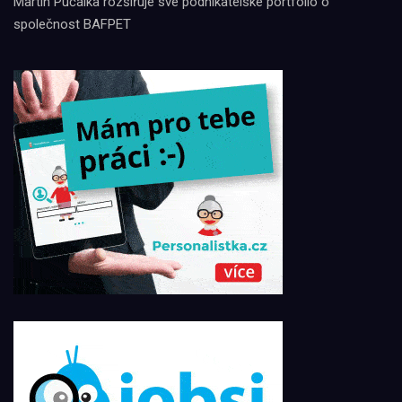
Martin Pučálka rozšiřuje své podnikatelské portfolio o
společnost BAFPET