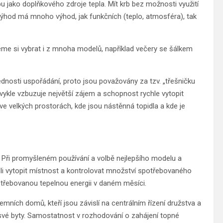
u jako doplňkového zdroje tepla. Mít krb bez možnosti využití
o výhod má mnoho výhod, jak funkčních (teplo, atmosféra), tak
eme si vybrat i z mnoha modelů, například večery se šálkem
ednosti uspořádání, proto jsou považovány za tzv. „třešničku
ykle vzbuzuje největší zájem a schopnost rychle vytopit
ve velkých prostorách, kde jsou nástěnná topidla a kde je
ů. Při promyšleném používání a volbě nejlepšího modelu a
li vytopit místnost a kontrolovat množství spotřebovaného
třebovanou tepelnou energii v daném měsíci.
jemních domů, kteří jsou závislí na centrálním řízení družstva a
é byty. Samostatnost v rozhodování o zahájení topné