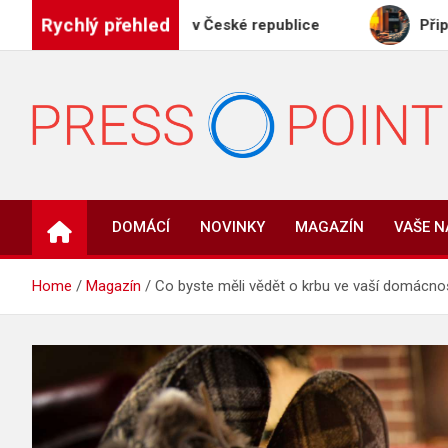
Skip
Rychlý přehled
ávač receptů v České republice
Připrav se na prác
to
content
PRESS-POINT.CZ
Informační magazín
DOMÁCÍ
NOVINKY
MAGAZÍN
VAŠE 
Home
Magazín
Co byste měli vědět o krbu ve vaší domácno