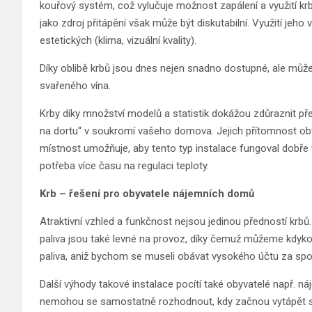
kouřový systém, což vylučuje možnost zapálení a využití krb
jako zdroj přitápění však může být diskutabilní. Využití jeh
estetických (klima, vizuální kvality).
Díky oblibě krbů jsou dnes nejen snadno dostupné, ale můž
svařeného vína.
Krby díky množství modelů a statistik dokážou zdůraznit př
na dortu“ v soukromí vašeho domova. Jejich přítomnost obv
místnost umožňuje, aby tento typ instalace fungoval dobře 
potřeba více času na regulaci teploty.
Krb – řešení pro obyvatele nájemních domů
Atraktivní vzhled a funkčnost nejsou jedinou předností krb
paliva jsou také levné na provoz, díky čemuž můžeme kdyko
paliva, aniž bychom se museli obávat vysokého účtu za spo
Další výhody takové instalace pocítí také obyvatelé např. ná
nemohou se samostatně rozhodnout, kdy začnou vytápět sv