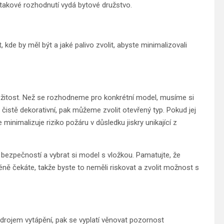
 takové rozhodnutí vydá bytové družstvo.
kde by měl být a jaké palivo zvolit, abyste minimalizovali
áležitost. Než se rozhodneme pro konkrétní model, musíme si
čistě dekorativní, pak můžeme zvolit otevřený typ. Pokud jej
e minimalizuje riziko požáru v důsledku jiskry unikající z
 i bezpečností a vybrat si model s vložkou. Pamatujte, že
éně čekáte, takže byste to neměli riskovat a zvolit možnost s
 zdrojem vytápění, pak se vyplatí věnovat pozornost