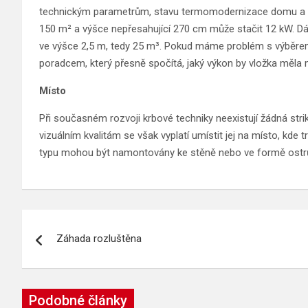
technickým parametrům, stavu termomodernizace domu a v
150 m² a výšce nepřesahující 270 cm může stačit 12 kW. Dá
ve výšce 2,5 m, tedy 25 m³. Pokud máme problém s výběrem
poradcem, který přesně spočítá, jaký výkon by vložka měla m
Místo
Při současném rozvoji krbové techniky neexistují žádná stri
vizuálním kvalitám se však vyplatí umístit jej na místo, kde 
typu mohou být namontovány ke stěně nebo ve formě ostrů
Navigace
Záhada rozluštěna
pro
příspěvek
Podobné články