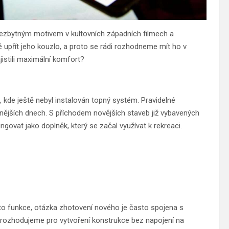
 nezbytným motivem v kultovních západních filmech a
é upřít jeho kouzlo, a proto se rádi rozhodneme mít ho v
jistili maximální komfort?
, kde ještě nebyl instalován topný systém. Pravidelné
nějších dnech. S příchodem novějších staveb již vybavených
ngovat jako doplněk, který se začal využívat k rekreaci.
to funkce, otázka zhotovení nového je často spojena s
ozhodujeme pro vytvoření konstrukce bez napojení na