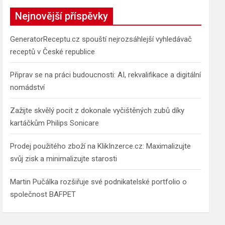
c
Nejnovější příspěvky
h
GeneratorReceptu.cz spouští nejrozsáhlejší vyhledávač
receptů v České republice
Připrav se na práci budoucnosti: AI, rekvalifikace a digitální
nomádství
Zažijte skvělý pocit z dokonale vyčištěných zubů díky
kartáčkům Philips Sonicare
Prodej použitého zboží na KlikInzerce.cz: Maximalizujte
svůj zisk a minimalizujte starosti
Martin Pučálka rozšiřuje své podnikatelské portfolio o
společnost BAFPET