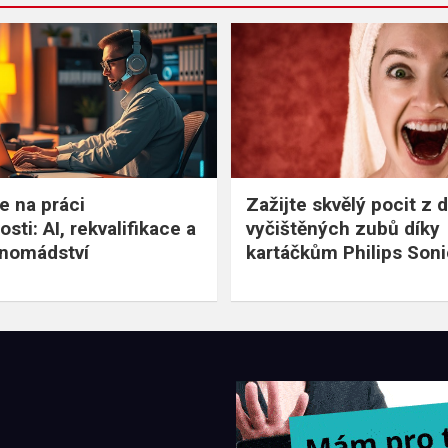
e na práci
Zažijte skvělý pocit z 
ti: AI, rekvalifikace a
vyčištěných zubů díky
í nomádství
kartáčkům Philips Son