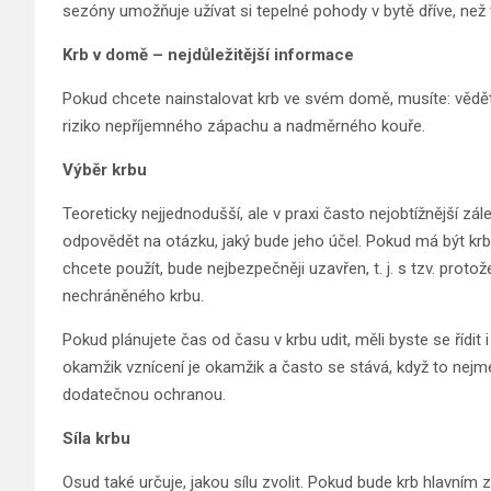
sezóny umožňuje užívat si tepelné pohody v bytě dříve, než
Krb v domě – nejdůležitější informace
Pokud chcete nainstalovat krb ve svém domě, musíte: vědět, 
riziko nepříjemného zápachu a nadměrného kouře.
Výběr krbu
Teoreticky nejjednodušší, ale v praxi často nejobtížnější z
odpovědět na otázku, jaký bude jeho účel. Pokud má být krb 
chcete použít, bude nejbezpečněji uzavřen, t. j. s tzv. protož
nechráněného krbu.
Pokud plánujete čas od času v krbu udit, měli byste se řídit
okamžik vznícení je okamžik a často se stává, když to nejm
dodatečnou ochranou.
Síla krbu
Osud také určuje, jakou sílu zvolit. Pokud bude krb hlavním