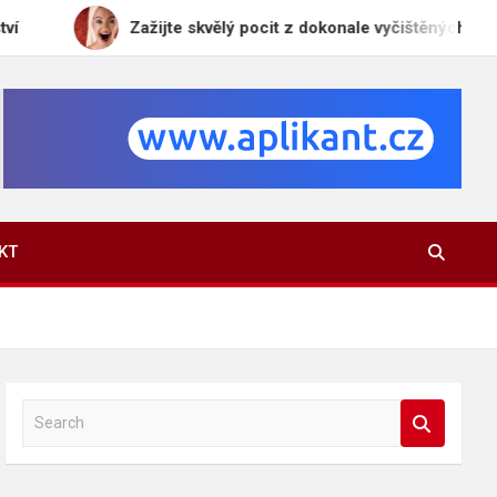
Zažijte skvělý pocit z dokonale vyčištěných zubů díky kartáč
KT
S
e
a
r