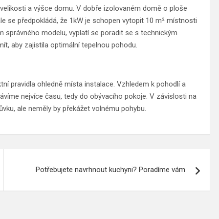
elikosti a výšce domu. V dobře izolovaném domě o ploše
le se předpokládá, že 1kW je schopen vytopit 10 m² místnosti
 správného modelu, vyplatí se poradit se s technickým
ít, aby zajistila optimální tepelnou pohodu.
ktní pravidla ohledně místa instalace. Vzhledem k pohodlí a
trávíme nejvíce času, tedy do obývacího pokoje. V závislosti na
vku, ale neměly by překážet volnému pohybu.
Potřebujete navrhnout kuchyni? Poradíme vám