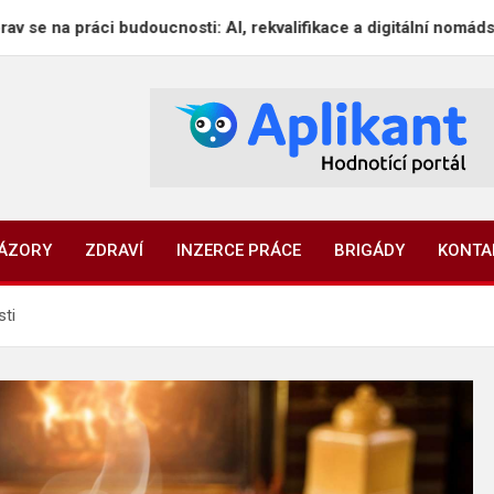
i budoucnosti: AI, rekvalifikace a digitální nomádství
NÁZORY
ZDRAVÍ
INZERCE PRÁCE
BRIGÁDY
KONTA
sti