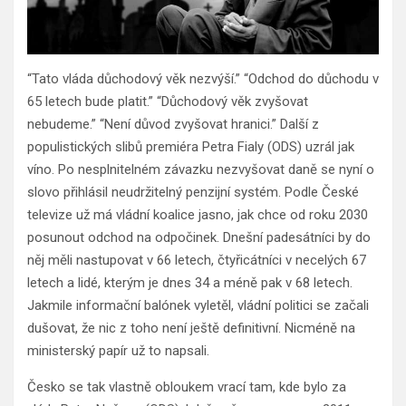
“Tato vláda důchodový věk nezvýší.” “Odchod do důchodu v
65 letech bude platit.” “Důchodový věk zvyšovat
nebudeme.” “Není důvod zvyšovat hranici.” Další z
populistických slibů premiéra Petra Fialy (ODS) uzrál jak
víno. Po nesplnitelném závazku nezvyšovat daně se nyní o
slovo přihlásil neudržitelný penzijní systém. Podle České
televize už má vládní koalice jasno, jak chce od roku 2030
posunout odchod na odpočinek. Dnešní padesátníci by do
něj měli nastupovat v 66 letech, čtyřicátníci v necelých 67
letech a lidé, kterým je dnes 34 a méně pak v 68 letech.
Jakmile informační balónek vyletěl, vládní politici se začali
dušovat, že nic z toho není ještě definitivní. Nicméně na
ministerský papír už to napsali.
Česko se tak vlastně obloukem vrací tam, kde bylo za