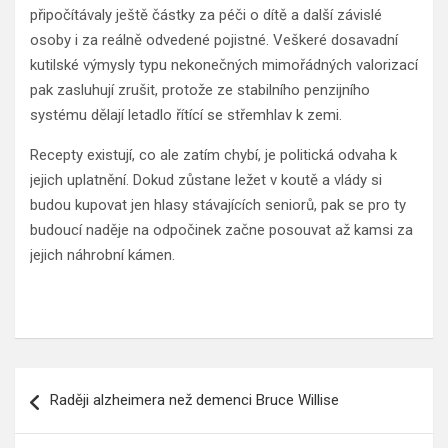
připočítávaly ještě částky za péči o dítě a další závislé
osoby i za reálně odvedené pojistné. Veškeré dosavadní
kutilské výmysly typu nekonečných mimořádných valorizací
pak zasluhují zrušit, protože ze stabilního penzijního
systému dělají letadlo řítící se střemhlav k zemi.
Recepty existují, co ale zatím chybí, je politická odvaha k
jejich uplatnění. Dokud zůstane ležet v koutě a vlády si
budou kupovat jen hlasy stávajících seniorů, pak se pro ty
budoucí naděje na odpočinek začne posouvat až kamsi za
jejich náhrobní kámen.
Navigace
Raději alzheimera než demenci Bruce Willise
pro
příspěvek