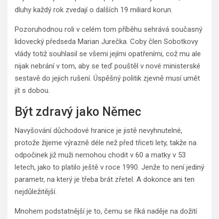
dluhy každý rok zvedají o dalších 19 miliard korun.
Pozoruhodnou roli v celém tom příběhu sehrává současný
lidovecký předseda Marian Jurečka. Coby člen Sobotkovy
vlády totiž souhlasil se všemi jejími opatřeními, což mu ale
nijak nebrání v tom, aby se teď pouštěl v nové ministerské
sestavě do jejich rušení. Úspěšný politik zjevně musí umět
jít s dobou.
Být zdravý jako Němec
Navyšování důchodové hranice je jistě nevyhnutelné,
protože žijeme výrazně déle než před třiceti lety, takže na
odpočinek již muži nemohou chodit v 60 a matky v 53
letech, jako to platilo ještě v roce 1990. Jenže to není jediný
parametr, na který je třeba brát zřetel. A dokonce ani ten
nejdůležitější.
Mnohem podstatnější je to, čemu se říká naděje na dožití