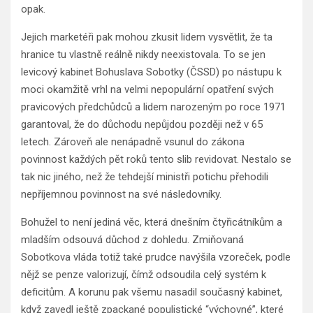
opak.
Jejich marketéři pak mohou zkusit lidem vysvětlit, že ta
hranice tu vlastně reálně nikdy neexistovala. To se jen
levicový kabinet Bohuslava Sobotky (ČSSD) po nástupu k
moci okamžitě vrhl na velmi nepopulární opatření svých
pravicových předchůdců a lidem narozeným po roce 1971
garantoval, že do důchodu nepůjdou později než v 65
letech. Zároveň ale nenápadně vsunul do zákona
povinnost každých pět roků tento slib revidovat. Nestalo se
tak nic jiného, než že tehdejší ministři potichu přehodili
nepříjemnou povinnost na své následovníky.
Bohužel to není jediná věc, která dnešním čtyřicátníkům a
mladším odsouvá důchod z dohledu. Zmiňovaná
Sobotkova vláda totiž také prudce navýšila vzoreček, podle
nějž se penze valorizují, čímž odsoudila celý systém k
deficitům. A korunu pak všemu nasadil současný kabinet,
když zavedl ještě zpackané populistické “výchovné”, které