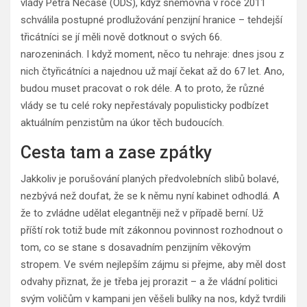
vlády Petra Nečase (ODS), když sněmovna v roce 2011
schválila postupné prodlužování penzijní hranice – tehdejší
třicátníci se jí měli nově dotknout o svých 66.
narozeninách. I když moment, něco tu nehraje: dnes jsou z
nich čtyřicátníci a najednou už mají čekat až do 67 let. Ano,
budou muset pracovat o rok déle. A to proto, že různé
vlády se tu celé roky nepřestávaly populisticky podbízet
aktuálním penzistům na úkor těch budoucích.
Cesta tam a zase zpátky
Jakkoliv je porušování planých předvolebních slibů bolavé,
nezbývá než doufat, že se k němu nyní kabinet odhodlá. A
že to zvládne udělat elegantněji než v případě berní. Už
příští rok totiž bude mít zákonnou povinnost rozhodnout o
tom, co se stane s dosavadním penzijním věkovým
stropem. Ve svém nejlepším zájmu si přejme, aby měl dost
odvahy přiznat, že je třeba jej prorazit – a že vládní politici
svým voličům v kampani jen věšeli bulíky na nos, když tvrdili