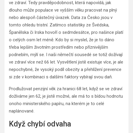
ve zdraví. Tedy pravděpodobnost, která napovídá, jak
dlouho může populace ve vyšším věku pracovat na plný
nebo alespoň částečný úvazek. Data za Česko jsou v
tomto ohledu tristní. Zatímco statistiky ze Švédska,
Španělska či Irska hovoří o sedmdesátce, pro našince platí
o celých osm let méně. Kdo by si myslel, že je to dáno
třeba lepším životním prostředím nebo příznivějším
podnebím, mýlí se. I naši němečtí sousedé se totiž dožívají
ve zdraví více než 66 let. Vysvětlení jistě existuje více, je ale
nepochybné, že vysoký podíl obezity a přehlížení prevence
si zde v kombinaci s dalšími faktory vybírají svou daň.
Prodlužovat penzijní věk za hranici 68 let, když se ve zdraví
dožíváme jen 62, je jistě možné, ale má to s bídou hodnotu
onoho ministerského papíru, na kterém je to celé
naplánované.
Když chybí odvaha