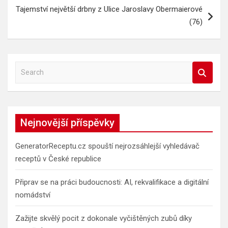
Tajemství největší drbny z Ulice Jaroslavy Obermaierové
(76)
S
e
a
r
c
Nejnovější příspěvky
h
GeneratorReceptu.cz spouští nejrozsáhlejší vyhledávač
receptů v České republice
Připrav se na práci budoucnosti: AI, rekvalifikace a digitální
nomádství
Zažijte skvělý pocit z dokonale vyčištěných zubů díky