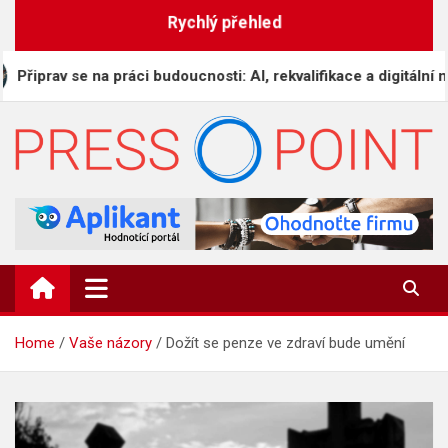
Skip
Rychlý přehled
to
content
 se na práci budoucnosti: AI, rekvalifikace a digitální nomádství
PRESS-POINT.CZ
Informační magazín
Home
Vaše názory
Dožít se penze ve zdraví bude umění