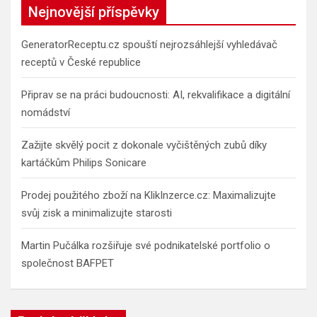
c
Nejnovější příspěvky
h
GeneratorReceptu.cz spouští nejrozsáhlejší vyhledávač
receptů v České republice
Připrav se na práci budoucnosti: AI, rekvalifikace a digitální
nomádství
Zažijte skvělý pocit z dokonale vyčištěných zubů díky
kartáčkům Philips Sonicare
Prodej použitého zboží na KlikInzerce.cz: Maximalizujte
svůj zisk a minimalizujte starosti
Martin Pučálka rozšiřuje své podnikatelské portfolio o
společnost BAFPET