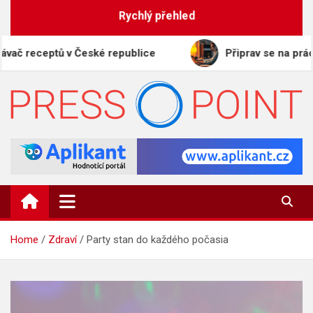
Skip
Rychlý přehled
to
content
eptů v České republice
Připrav se na práci budoucn
PRESS-POINT.CZ
Informační magazín
Home
Zdraví
Party stan do každého počasia