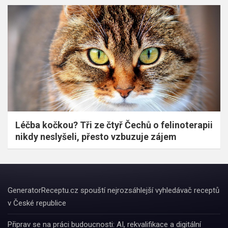
Léčba kočkou? Tři ze čtyř Čechů o felinoterapii
nikdy neslyšeli, přesto vzbuzuje zájem
GeneratorReceptu.cz spouští nejrozsáhlejší vyhledávač receptů
v České republice
Připrav se na práci budoucnosti: AI, rekvalifikace a digitální