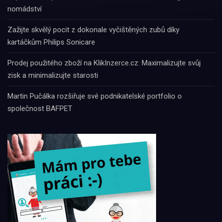
nomádství
Zažijte skvělý pocit z dokonale vyčištěných zubů díky
kartáčkům Philips Sonicare
Prodej použitého zboží na KlikInzerce.cz: Maximalizujte svůj
zisk a minimalizujte starosti
Martin Pučálka rozšiřuje své podnikatelské portfolio o
společnost BAFPET