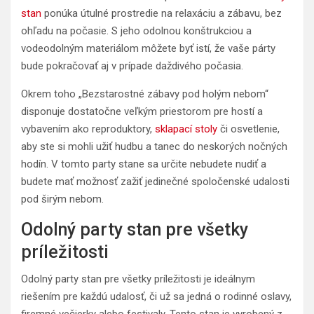
stan
ponúka útulné prostredie na relaxáciu a zábavu, bez
ohľadu na počasie. S jeho odolnou konštrukciou a
vodeodolným materiálom môžete byť istí, že vaše párty
bude pokračovať aj v prípade daždivého počasia.
Okrem toho „Bezstarostné zábavy pod holým nebom“
disponuje dostatočne veľkým priestorom pre hostí a
vybavením ako reproduktory,
sklapací stoly
či osvetlenie,
aby ste si mohli užiť hudbu a tanec do neskorých nočných
hodín. V tomto party stane sa určite nebudete nudiť a
budete mať možnosť zažiť jedinečné spoločenské udalosti
pod širým nebom.
Odolný party stan pre všetky
príležitosti
Odolný party stan pre všetky príležitosti je ideálnym
riešením pre každú udalosť, či už sa jedná o rodinné oslavy,