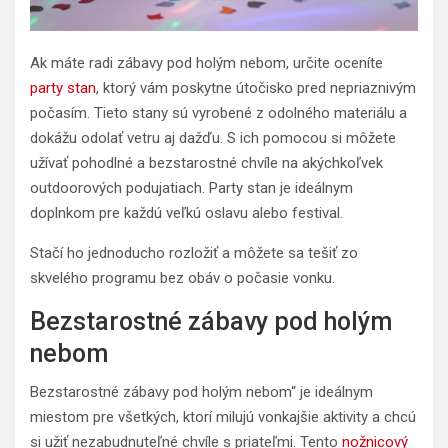
Ak máte radi zábavy pod holým nebom, určite oceníte
party stan
, ktorý vám poskytne útočisko pred nepriaznivým
počasím. Tieto stany sú vyrobené z odolného materiálu a
dokážu odolať vetru aj dažďu. S ich pomocou si môžete
užívať pohodlné a bezstarostné chvíle na akýchkoľvek
outdoorových podujatiach. Party stan je ideálnym
doplnkom pre každú veľkú oslavu alebo festival.
Stačí ho jednoducho rozložiť a môžete sa tešiť zo
skvelého programu bez obáv o počasie vonku.
Bezstarostné zábavy pod holým
nebom
Bezstarostné zábavy pod holým nebom“ je ideálnym
miestom pre všetkých, ktorí milujú vonkajšie aktivity a chcú
si užiť nezabudnuteľné chvíle s priateľmi. Tento
nožnicový