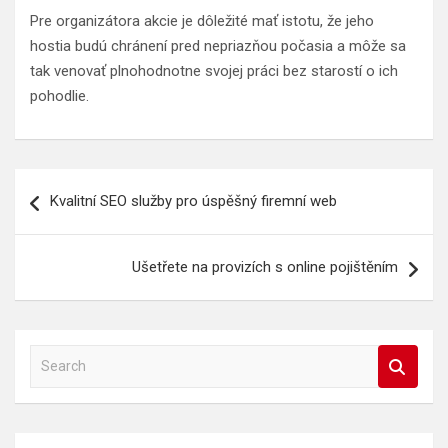
Pre organizátora akcie je dôležité mať istotu, že jeho
hostia budú chránení pred nepriazňou počasia a môže sa
tak venovať plnohodnotne svojej práci bez starostí o ich
pohodlie.
Navigace
Kvalitní SEO služby pro úspěšný firemní web
pro
příspěvek
Ušetřete na provizích s online pojištěním
S
e
a
r