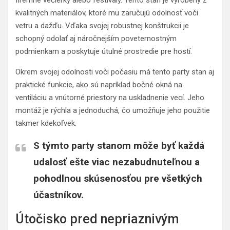
firemné večierky alebo festivaly. Tento stan je vyrobený z
kvalitných materiálov, ktoré mu zaručujú odolnosť voči
vetru a dažďu. Vďaka svojej robustnej konštrukcii je
schopný odolať aj náročnejším poveternostným
podmienkam a poskytuje útulné prostredie pre hostí.
Okrem svojej odolnosti voči počasiu má tento party stan aj
praktické funkcie, ako sú napríklad bočné okná na
ventiláciu a vnútorné priestory na uskladnenie vecí. Jeho
montáž je rýchla a jednoduchá, čo umožňuje jeho použitie
takmer kdekoľvek.
S týmto party stanom môže byť každá
udalosť ešte viac nezabudnuteľnou a
pohodlnou skúsenosťou pre všetkých
účastníkov.
Útočisko pred nepriaznivým