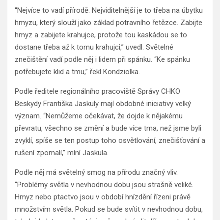
“Nejvíce to vadí přírodě. Nejviditelnější je to třeba na úbytku
hmyzu, který slouží jako základ potravního řetězce. Zabijte
hmyz a zabijete krahujce, protože tou kaskádou se to
dostane třeba až k tomu krahujci,” uvedl. Světelné
znečištění vadí podle něj i lidem při spánku. “Ke spánku
potřebujete klid a tmu,” řekl Kondziolka.
Podle ředitele regionálního pracoviště Správy CHKO
Beskydy Františka Jaskuly mají obdobné iniciativy velký
význam. “Nemůžeme očekávat, že dojde k nějakému
převratu, všechno se změní a bude více tma, než jsme byli
zvyklí, spíše se ten postup toho osvětlování, znečišťování a
rušení zpomalí,” míní Jaskula.
Podle něj má světelný smog na přírodu značný vliv.
“Problémy světla v nevhodnou dobu jsou strašně veliké.
Hmyz nebo ptactvo jsou v období hnízdění řízeni právě
množstvím světla. Pokud se bude svítit v nevhodnou dobu,