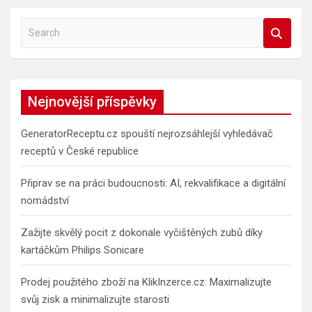
S
e
a
r
c
Nejnovější příspěvky
h
GeneratorReceptu.cz spouští nejrozsáhlejší vyhledávač
receptů v České republice
Připrav se na práci budoucnosti: AI, rekvalifikace a digitální
nomádství
Zažijte skvělý pocit z dokonale vyčištěných zubů díky
kartáčkům Philips Sonicare
Prodej použitého zboží na KlikInzerce.cz: Maximalizujte
svůj zisk a minimalizujte starosti