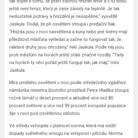
tak dojde k tomu, že ptáci začnou hnízdit dříve a v tu dobu
ještě není hmyz, který je zase závislý na teplotě. Je tak
nedostatek potravy a hnízdění je neúspěšné,” vysvětlil
Jaskula. Dodal, že při osvětlení stoupá i predační tlak.
“Hnízda jsou v noci nasvětlená a kuny nebo jiné šelmy mají
příležitost mláďata vyhledat a začne to fungovat tak, že
některé druhy jsou ohroženy,” řekl Jaskula. Podle něj jsou
proti městům na horách ještě stále značné rozdíly. “Tady
na horách ty věci pořád ještě fungují tak, jak mají,” míní
Jaskula.
Míra umělého osvětlení v noci podle středečního vyjádření
náměstka ministra životního prostředí Petra Hladíka stoupá
ročně téměř o deset procent a aktuálně více než 80
procent světové a více než 99 procent evropské populace
žije v noci pod osvětlenou oblohou.
Ve středu vstoupila v platnost norma, která má snížit
dopady světelného smogu na veřejnost i přírodu. Norma