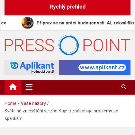
Skip
Rychlý přehled
to
content
Připrav se na práci budoucnosti: AI, rekvalifikace a dig
PRESS-POINT.CZ
Informační magazín
Home
Vaše názory
Světelné znečištění se zhoršuje a způsobuje problémy se
spánkem