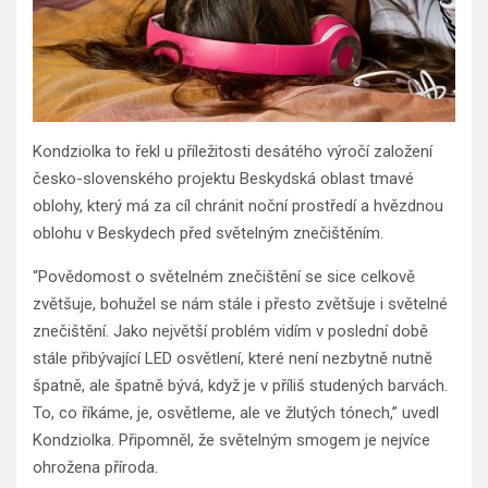
Kondziolka to řekl u příležitosti desátého výročí založení
česko-slovenského projektu Beskydská oblast tmavé
oblohy, který má za cíl chránit noční prostředí a hvězdnou
oblohu v Beskydech před světelným znečištěním.
“Povědomost o světelném znečištění se sice celkově
zvětšuje, bohužel se nám stále i přesto zvětšuje i světelné
znečištění. Jako největší problém vidím v poslední době
stále přibývající LED osvětlení, které není nezbytně nutně
špatně, ale špatně bývá, když je v příliš studených barvách.
To, co říkáme, je, osvětleme, ale ve žlutých tónech,” uvedl
Kondziolka. Připomněl, že světelným smogem je nejvíce
ohrožena příroda.