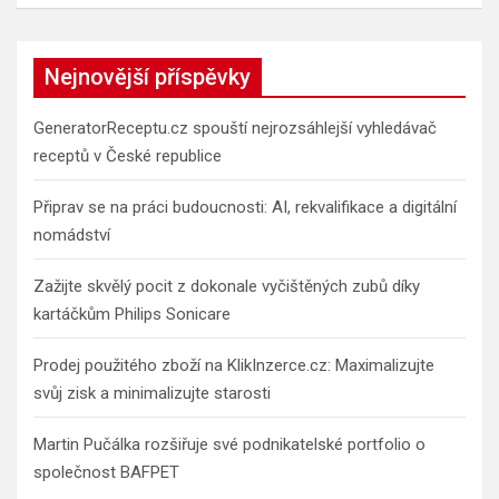
a
r
c
Nejnovější příspěvky
h
GeneratorReceptu.cz spouští nejrozsáhlejší vyhledávač
receptů v České republice
Připrav se na práci budoucnosti: AI, rekvalifikace a digitální
nomádství
Zažijte skvělý pocit z dokonale vyčištěných zubů díky
kartáčkům Philips Sonicare
Prodej použitého zboží na KlikInzerce.cz: Maximalizujte
svůj zisk a minimalizujte starosti
Martin Pučálka rozšiřuje své podnikatelské portfolio o
společnost BAFPET