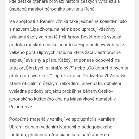
kde dětské čtenáře provází historií českých vynálezů a
úspěchů maskot národního pavilonu René.
Ve spojitosti s Reném vzniká také jedinečné kolektivní dílo
s názvem Lípa života, na němž spolupracují všechny
základní školy ve městě Pelhřimov. Devět metrů vysoká
podoba maskota české účasti na Expo bude vytvořena z
velkého počtu lipových listů, na které žáci vlastnoručně
zapisují své sny a přání. Každý list ponese odpověď na
otázky „Čím bych si přál/a být?” nebo „Co dobrého bych si
přál/a pro své okolí?“ Lípa života se 16. května 2025 navíc
stane oficiálním českým rekordem. Slavnostní odhalení
výsledné podoby projektu proběhne během Česko-
japonského kulturního dne na Masarykově náměstí v
Pelhřimově.
Podpůrné materiály vznikají ve spolupráci s Kamilem
Ubrem, členem vedením Národního pedagogického
Institutu, předsedou Asociace češtinářů Josefem