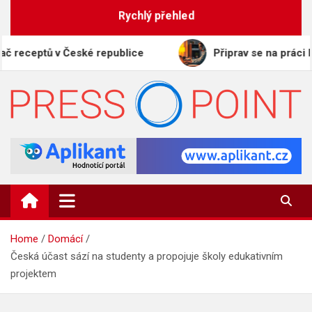
Skip
Rychlý přehled
to
content
ptů v České republice
Připrav se na práci budoucno
PRESS-POINT.CZ
Informační magazín
Home
Domácí
Česká účast sází na studenty a propojuje školy edukativním
projektem