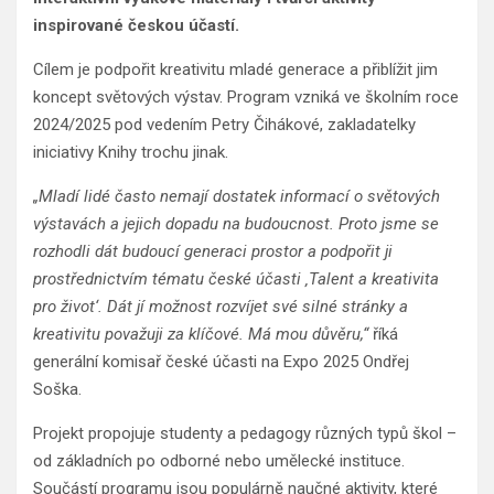
inspirované českou účastí.
Cílem je podpořit kreativitu mladé generace a přiblížit jim
koncept světových výstav. Program vzniká ve školním roce
2024/2025 pod vedením Petry Čihákové, zakladatelky
iniciativy Knihy trochu jinak.
„Mladí lidé často nemají dostatek informací o světových
výstavách a jejich dopadu na budoucnost. Proto jsme se
rozhodli dát budoucí generaci prostor a podpořit ji
prostřednictvím tématu české účasti ‚Talent a kreativita
pro život‘. Dát jí možnost rozvíjet své silné stránky a
kreativitu považuji za klíčové. Má mou důvěru,“
říká
generální komisař české účasti na Expo 2025 Ondřej
Soška.
Projekt propojuje studenty a pedagogy různých typů škol –
od základních po odborné nebo umělecké instituce.
Součástí programu jsou populárně naučné aktivity, které