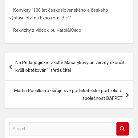
– Komiksy “100 let československého a českého
výstavnictví na Expo (org. BIE)”
– Rekvizity z videoklipu Karol&Kvído
Navigace
Na Pedagogické fakultě Masarykovy univerzity skončil
pro
kvůli obtěžování i třetí učitel
příspěvek
Martin Pučálka rozšiřuje své podnikatelské portfolio o
společnost BAFPET
S
e