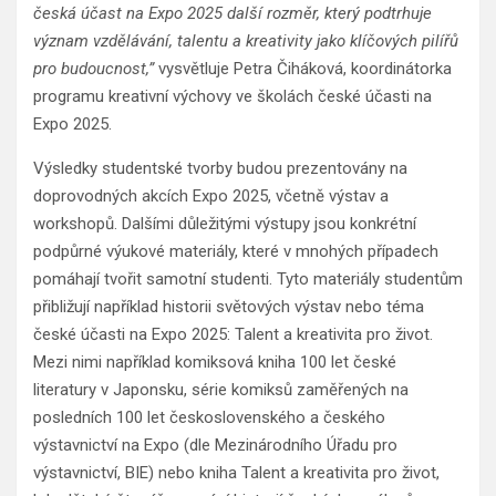
česká účast na Expo 2025 další rozměr, který podtrhuje
význam vzdělávání, talentu a kreativity jako klíčových pilířů
pro budoucnost,”
vysvětluje Petra Čiháková, koordinátorka
programu kreativní výchovy ve školách české účasti na
Expo 2025.
Výsledky studentské tvorby budou prezentovány na
doprovodných akcích Expo 2025, včetně výstav a
workshopů. Dalšími důležitými výstupy jsou konkrétní
podpůrné výukové materiály, které v mnohých případech
pomáhají tvořit samotní studenti. Tyto materiály studentům
přibližují například historii světových výstav nebo téma
české účasti na Expo 2025: Talent a kreativita pro život.
Mezi nimi například komiksová kniha 100 let české
literatury v Japonsku, série komiksů zaměřených na
posledních 100 let československého a českého
výstavnictví na Expo (dle Mezinárodního Úřadu pro
výstavnictví, BIE) nebo kniha Talent a kreativita pro život,