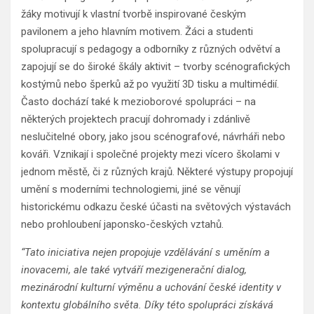
žáky motivují k vlastní tvorbě inspirované českým
pavilonem a jeho hlavním motivem. Žáci a studenti
spolupracují s pedagogy a odborníky z různých odvětví a
zapojují se do široké škály aktivit – tvorby scénografických
kostýmů nebo šperků až po využití 3D tisku a multimédií.
Často dochází také k mezioborové spolupráci – na
některých projektech pracují dohromady i zdánlivě
neslučitelné obory, jako jsou scénografové, návrháři nebo
kováři. Vznikají i společné projekty mezi vícero školami v
jednom městě, či z různých krajů. Některé výstupy propojují
umění s moderními technologiemi, jiné se věnují
historickému odkazu české účasti na světových výstavách
nebo prohloubení japonsko-českých vztahů.
“Tato iniciativa nejen propojuje vzdělávání s uměním a
inovacemi, ale také vytváří mezigenerační dialog,
mezinárodní kulturní výměnu a uchování české identity v
kontextu globálního světa. Díky této spolupráci získává