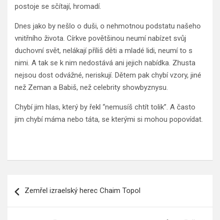
postoje se sčítají, hromadí.
Dnes jako by nešlo o duši, o nehmotnou podstatu našeho
vnitřního života. Církve povětšinou neumí nabízet svůj
duchovní svět, nelákají příliš děti a mladé lidi, neumí to s
nimi. A tak se k nim nedostává ani jejich nabídka. Zhusta
nejsou dost odvážné, neriskují. Dětem pak chybí vzory, jiné
než Zeman a Babiš, než celebrity showbyznysu.
Chybí jim hlas, který by řekl “nemusíš chtít tolik”. A často
jim chybí máma nebo táta, se kterými si mohou popovídat.
Navigace
Zemřel izraelský herec Chaim Topol
pro
příspěvek