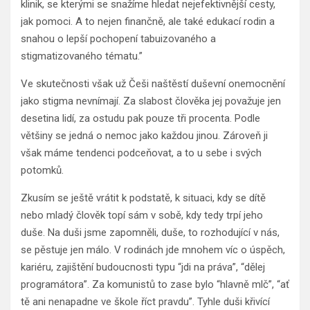
klinik, se kterými se snažíme hledat nejefektivnější cesty,
jak pomoci. A to nejen finančně, ale také edukací rodin a
snahou o lepší pochopení tabuizovaného a
stigmatizovaného tématu.”
Ve skutečnosti však už Češi naštěstí duševní onemocnění
jako stigma nevnímají. Za slabost člověka jej považuje jen
desetina lidí, za ostudu pak pouze tři procenta. Podle
většiny se jedná o nemoc jako každou jinou. Zároveň ji
však máme tendenci podceňovat, a to u sebe i svých
potomků.
Zkusím se ještě vrátit k podstatě, k situaci, kdy se dítě
nebo mladý člověk topí sám v sobě, kdy tedy trpí jeho
duše. Na duši jsme zapomněli, duše, to rozhodující v nás,
se pěstuje jen málo. V rodinách jde mnohem víc o úspěch,
kariéru, zajištění budoucnosti typu “jdi na práva”, “dělej
programátora”. Za komunistů to zase bylo “hlavně mlč”, “ať
tě ani nenapadne ve škole říct pravdu”. Tyhle duši křivící