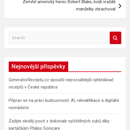
Zemřel americký herec Robert Blake, kvůli vraždě
manželky zkrachoval
S
e
a
r
c
Nejnovější příspěvky
h
GeneratorReceptu.cz spouští nejrozsáhlejší vyhledávač
receptů v České republice
Připrav se na práci budoucnosti: AI, rekvalifikace a digitální
nomádství
Zažijte skvělý pocit z dokonale vyčištěných zubů díky
kartáčkům Philips Sonicare