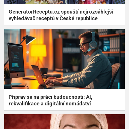
GeneratorReceptu.cz spouští nejrozsáhlejší
vyhledávač receptů v České republice
Připrav se na práci budoucnosti: AI,
rekvalifikace a digitální nomádství