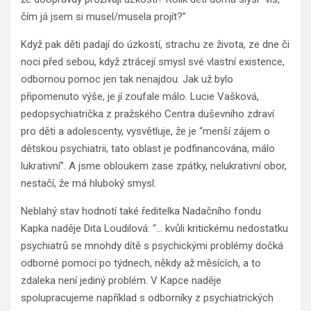
čím já jsem si musel/musela projít?”
Když pak děti padají do úzkostí, strachu ze života, ze dne či
noci před sebou, když ztrácejí smysl své vlastní existence,
odbornou pomoc jen tak nenajdou. Jak už bylo
připomenuto výše, je jí zoufale málo. Lucie Vašková,
pedopsychiatrička z pražského Centra duševního zdraví
pro děti a adolescenty, vysvětluje, že je “menší zájem o
dětskou psychiatrii, tato oblast je podfinancována, málo
lukrativní”. A jsme obloukem zase zpátky, nelukrativní obor,
nestačí, že má hluboký smysl.
Neblahý stav hodnotí také ředitelka Nadačního fondu
Kapka naděje Dita Loudilová: “… kvůli kritickému nedostatku
psychiatrů se mnohdy dítě s psychickými problémy dočká
odborné pomoci po týdnech, někdy až měsících, a to
zdaleka není jediný problém. V Kapce naděje
spolupracujeme například s odborníky z psychiatrických