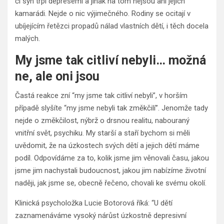
či syn trpí depresemi a jinak na tom nejsou ani jejich
kamarádi. Nejde o nic výjimečného. Rodiny se ocitají v
ubíjejícím řetězci propadů nálad vlastních dětí, i těch docela
malých.
My jsme tak citliví nebyli… možná
ne, ale oni jsou
Častá reakce zní “my jsme tak citliví nebyli”, v horším
případě slyšíte “my jsme nebyli tak změkčilí”. Jenomže tady
nejde o změkčilost, nýbrž o drsnou realitu, nabouraný
vnitřní svět, psychiku. My starší a staří bychom si měli
uvědomit, že na úzkostech svých dětí a jejich dětí máme
podíl. Odpovídáme za to, kolik jsme jim věnovali času, jakou
jsme jim nachystali budoucnost, jakou jim nabízíme životní
naději, jak jsme se, obecně řečeno, chovali ke svému okolí.
Klinická psycholožka Lucie Botorová říká: “U dětí
zaznamenáváme vysoký nárůst úzkostně depresivní