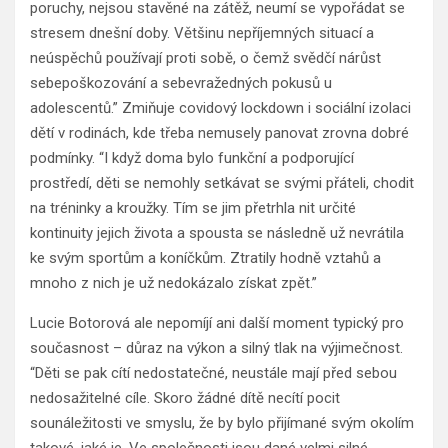
poruchy, nejsou stavěné na zátěž, neumí se vypořádat se
stresem dnešní doby. Většinu nepříjemných situací a
neúspěchů používají proti sobě, o čemž svědčí nárůst
sebepoškozování a sebevražedných pokusů u
adolescentů.” Zmiňuje covidový lockdown i sociální izolaci
dětí v rodinách, kde třeba nemusely panovat zrovna dobré
podmínky. “I když doma bylo funkční a podporující
prostředí, děti se nemohly setkávat se svými přáteli, chodit
na tréninky a kroužky. Tím se jim přetrhla nit určité
kontinuity jejich života a spousta se následně už nevrátila
ke svým sportům a koníčkům. Ztratily hodně vztahů a
mnoho z nich je už nedokázalo získat zpět.”
Lucie Botorová ale nepomíjí ani další moment typický pro
současnost – důraz na výkon a silný tlak na výjimečnost.
“Děti se pak cítí nedostatečné, neustále mají před sebou
nedosažitelné cíle. Skoro žádné dítě necítí pocit
sounáležitosti ve smyslu, že by bylo přijímané svým okolím