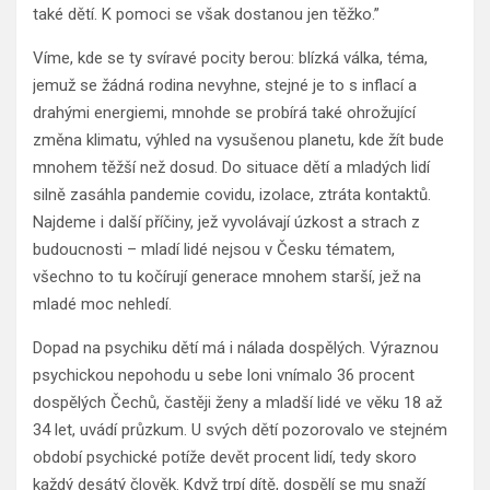
také dětí. K pomoci se však dostanou jen těžko.”
Víme, kde se ty svíravé pocity berou: blízká válka, téma,
jemuž se žádná rodina nevyhne, stejné je to s inflací a
drahými energiemi, mnohde se probírá také ohrožující
změna klimatu, výhled na vysušenou planetu, kde žít bude
mnohem těžší než dosud. Do situace dětí a mladých lidí
silně zasáhla pandemie covidu, izolace, ztráta kontaktů.
Najdeme i další příčiny, jež vyvolávají úzkost a strach z
budoucnosti – mladí lidé nejsou v Česku tématem,
všechno to tu kočírují generace mnohem starší, jež na
mladé moc nehledí.
Dopad na psychiku dětí má i nálada dospělých. Výraznou
psychickou nepohodu u sebe loni vnímalo 36 procent
dospělých Čechů, častěji ženy a mladší lidé ve věku 18 až
34 let, uvádí průzkum. U svých dětí pozorovalo ve stejném
období psychické potíže devět procent lidí, tedy skoro
každý desátý člověk. Když trpí dítě, dospělí se mu snaží