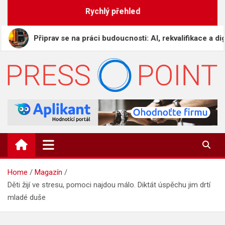
Skip
Rychlý přehled
to
content
Připrav se na práci budoucnosti: AI, rekvalifikace a digitální nom
PRESS-POINT.CZ
Informační magazín
Home
Magazín
Děti žijí ve stresu, pomoci najdou málo. Diktát úspěchu jim drtí
mladé duše