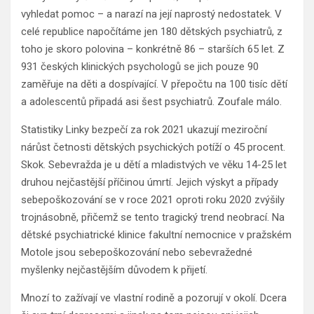
vyhledat pomoc – a narazí na její naprostý nedostatek. V
celé republice napočítáme jen 180 dětských psychiatrů, z
toho je skoro polovina – konkrétně 86 – starších 65 let. Z
931 českých klinických psychologů se jich pouze 90
zaměřuje na děti a dospívající. V přepočtu na 100 tisíc dětí
a adolescentů připadá asi šest psychiatrů. Zoufale málo.
Statistiky Linky bezpečí za rok 2021 ukazují meziroční
nárůst četnosti dětských psychických potíží o 45 procent.
Skok. Sebevražda je u dětí a mladistvých ve věku 14-25 let
druhou nejčastější příčinou úmrtí. Jejich výskyt a případy
sebepoškozování se v roce 2021 oproti roku 2020 zvýšily
trojnásobně, přičemž se tento tragický trend neobrací. Na
dětské psychiatrické klinice fakultní nemocnice v pražském
Motole jsou sebepoškozování nebo sebevražedné
myšlenky nejčastějším důvodem k přijetí.
Mnozí to zažívají ve vlastní rodině a pozorují v okolí. Dcera