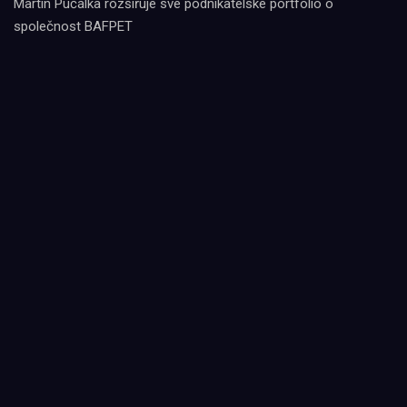
Martin Pučálka rozšiřuje své podnikatelské portfolio o
společnost BAFPET