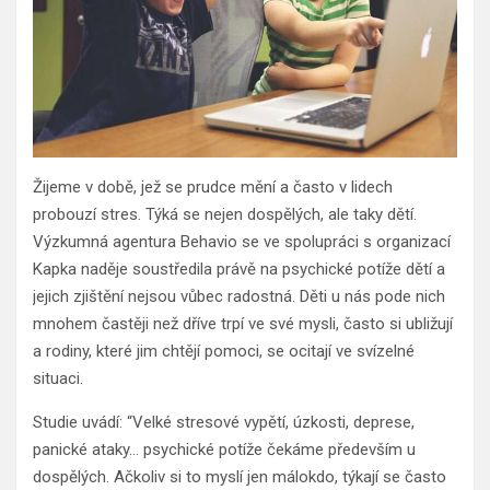
Žijeme v době, jež se prudce mění a často v lidech
probouzí stres. Týká se nejen dospělých, ale taky dětí.
Výzkumná agentura Behavio se ve spolupráci s organizací
Kapka naděje soustředila právě na psychické potíže dětí a
jejich zjištění nejsou vůbec radostná. Děti u nás pode nich
mnohem častěji než dříve trpí ve své mysli, často si ubližují
a rodiny, které jim chtějí pomoci, se ocitají ve svízelné
situaci.
Studie uvádí: “Velké stresové vypětí, úzkosti, deprese,
panické ataky… psychické potíže čekáme především u
dospělých. Ačkoliv si to myslí jen málokdo, týkají se často