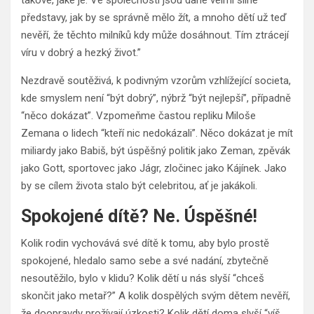
takové, jaké je. Ve společnosti jsou dané velmi silné
představy, jak by se správně mělo žít, a mnoho dětí už teď
nevěří, že těchto milníků kdy může dosáhnout. Tím ztrácejí
víru v dobrý a hezký život.”
Nezdravě soutěživá, k podivným vzorům vzhlížející societa,
kde smyslem není “být dobrý”, nýbrž “být nejlepší”, případně
“něco dokázat”. Vzpomeňme častou repliku Miloše
Zemana o lidech “kteří nic nedokázali”. Něco dokázat je mít
miliardy jako Babiš, být úspěšný politik jako Zeman, zpěvák
jako Gott, sportovec jako Jágr, zločinec jako Kájínek. Jako
by se cílem života stalo být celebritou, ať je jakákoli.
Spokojené dítě? Ne. Úspěšné!
Kolik rodin vychovává své dítě k tomu, aby bylo prostě
spokojené, hledalo samo sebe a své nadání, zbytečně
nesoutěžilo, bylo v klidu? Kolik dětí u nás slyší “chceš
skončit jako metař?” A kolik dospělých svým dětem nevěří,
že doopravdy prožívají úzkosti? Kolik dětí doma slyší “víš,