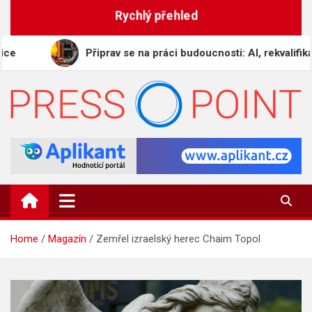
Skip
Rychlý přehled
to
content
Připrav se na práci budoucnosti: AI, rekvalifikace a dig
PRESS-POINT.CZ
Informační magazín
Home
Magazín
Zemřel izraelský herec Chaim Topol