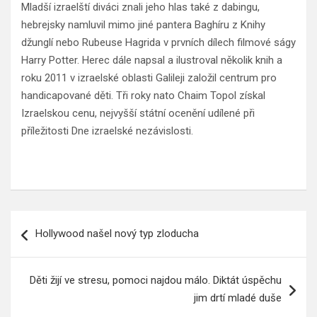
Mladší izraelští diváci znali jeho hlas také z dabingu,
hebrejsky namluvil mimo jiné pantera Baghíru z Knihy
džunglí nebo Rubeuse Hagrida v prvních dílech filmové ságy
Harry Potter. Herec dále napsal a ilustroval několik knih a
roku 2011 v izraelské oblasti Galileji založil centrum pro
handicapované děti. Tři roky nato Chaim Topol získal
Izraelskou cenu, nejvyšší státní ocenění udílené při
příležitosti Dne izraelské nezávislosti.
Navigace
Hollywood našel nový typ zloducha
pro
příspěvek
Děti žijí ve stresu, pomoci najdou málo. Diktát úspěchu
jim drtí mladé duše