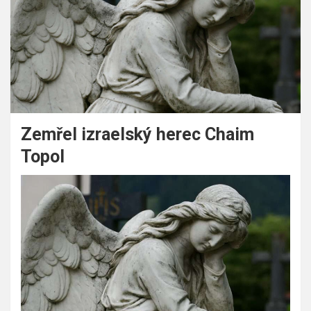
Zemřel izraelský herec Chaim
Topol