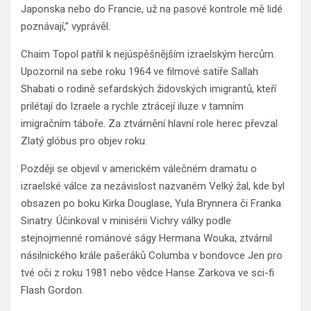
Japonska nebo do Francie, už na pasové kontrole mě lidé
poznávají,” vyprávěl.
Chaim Topol patřil k nejúspěšnějším izraelským hercům.
Upozornil na sebe roku 1964 ve filmové satiře Sallah
Shabati o rodině sefardských židovských imigrantů, kteří
prilétají do Izraele a rychle ztrácejí iluze v tamním
imigračním táboře. Za ztvárnění hlavní role herec převzal
Zlatý glóbus pro objev roku.
Později se objevil v americkém válečném dramatu o
izraelské válce za nezávislost nazvaném Velký žal, kde byl
obsazen po boku Kirka Douglase, Yula Brynnera či Franka
Sinatry. Účinkoval v minisérii Vichry války podle
stejnojmenné románové ságy Hermana Wouka, ztvárnil
násilnického krále pašeráků Columba v bondovce Jen pro
tvé oči z roku 1981 nebo vědce Hanse Zarkova ve sci-fi
Flash Gordon.