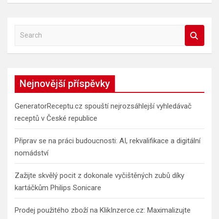
S
e
a
r
c
Nejnovější příspěvky
h
GeneratorReceptu.cz spouští nejrozsáhlejší vyhledávač
receptů v České republice
Připrav se na práci budoucnosti: AI, rekvalifikace a digitální
nomádství
Zažijte skvělý pocit z dokonale vyčištěných zubů díky
kartáčkům Philips Sonicare
Prodej použitého zboží na KlikInzerce.cz: Maximalizujte