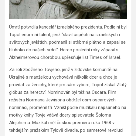
Úmrtí potvrdila kancelář izraelského prezidenta. Podle ní byl
Topol enormní talent, jenž “slavil úspěch na izraelských i
světových jevištích, podmanil si stříbrné plátno a zapsal se
hluboko do našich srdcí”. Herec poslední roky zápasil s
Alzheimerovou chorobou, upřesňuje list Times of Israel.
Za roli zbožného Tovjeho, jenž v židovské komunitě na
Ukrajině s manželkou vychovává několik dcer a chce je
provdat za ženichy, které jim sám vybere, Topol získal Zlatý
glóbus za herectví. Nominován byl též na Oscara. Film
režiséra Normana Jewisona obdržel osm oscarových
nominací, proměnil tři. Vznikl podle muzikálu napsaného na
motivy knihy Tovje vdává dcery spisovatele Šoloma
Alejchema. Muzikál měl českou premiéru roku 1968 v
tehdejším pražském Tylově divadle, po sametové revoluci