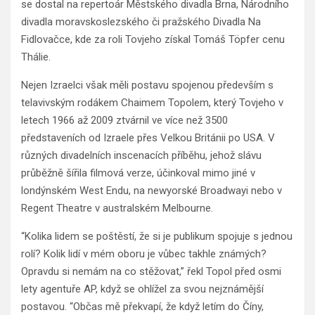
se dostal na repertoár Městského divadla Brna, Národního
divadla moravskoslezského či pražského Divadla Na
Fidlovačce, kde za roli Tovjeho získal Tomáš Töpfer cenu
Thálie.
Nejen Izraelci však měli postavu spojenou především s
telavivským rodákem Chaimem Topolem, který Tovjeho v
letech 1966 až 2009 ztvárnil ve více než 3500
představeních od Izraele přes Velkou Británii po USA. V
různých divadelních inscenacích příběhu, jehož slávu
průběžně šířila filmová verze, účinkoval mimo jiné v
londýnském West Endu, na newyorské Broadwayi nebo v
Regent Theatre v australském Melbourne.
“Kolika lidem se poštěstí, že si je publikum spojuje s jednou
rolí? Kolik lidí v mém oboru je vůbec takhle známých?
Opravdu si nemám na co stěžovat,” řekl Topol před osmi
lety agentuře AP, když se ohlížel za svou nejznámější
postavou. “Občas mě překvapí, že když letím do Číny,