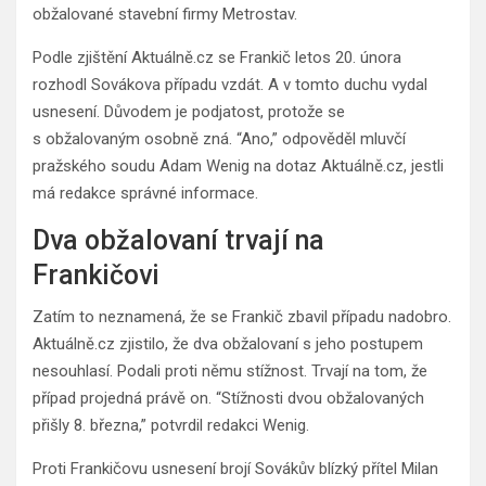
obžalované stavební firmy Metrostav.
Podle zjištění Aktuálně.cz se Frankič letos 20. února
rozhodl Sovákova případu vzdát. A v tomto duchu vydal
usnesení. Důvodem je podjatost, protože se
s obžalovaným osobně zná. “Ano,” odpověděl mluvčí
pražského soudu Adam Wenig na dotaz Aktuálně.cz, jestli
má redakce správné informace.
Dva obžalovaní trvají na
Frankičovi
Zatím to neznamená, že se Frankič zbavil případu nadobro.
Aktuálně.cz zjistilo, že dva obžalovaní s jeho postupem
nesouhlasí. Podali proti němu stížnost. Trvají na tom, že
případ projedná právě on. “Stížnosti dvou obžalovaných
přišly 8. března,” potvrdil redakci Wenig.
Proti Frankičovu usnesení brojí Sovákův blízký přítel Milan