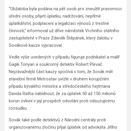
“Obžaloba byla podána na pět osob pro zneužití pravomoci
úřední osoby, přijetí úplatku, nadržování, nepřímé
úplatkářství, podplacení a legalizaci výnosů z trestné
činnosti,” informoval už dříve náměstek Vrchního státního
zastupitelství v Praze Zdeněk Štěpánek, který žalobu v
Sovákově kauze vypracoval.
Vedle výše uvedených v případu figuruje podnikatel a malíř
Gagik Tonyan a soukromý detektiv Robert Plevač.
Nejzávažnější část kauzy spočívá v tom, že Sovák měl
stavební firmě Metrostav uvízlé v druhém korupčním
případu bývalého ministra a středočeského hejtmana
Davida Ratha nabídnout, že za úplatek 50 až 150 milionů
korun ovlivní v její prospěch odvolání proti odsuzujícímu
rozsudku.
Sovák také podle detektivů z Národní centrály proti
organizovanému zločinu přijal úplatek od advokáta Jiřího