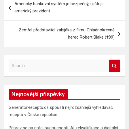
Americký bankovní systém je bezpečný, ujišťuje
pro
americký prezident
příspěvek
Zemřel představitel zabijáka z filmu Chladnokrevně
herec Robert Blake (†89)
S
e
a
r
c
Nejnovější příspěvky
h
GeneratorReceptu.cz spouští nejrozsáhlejší vyhledávač
receptů v České republice
Připrav se na práci budoucnosti: AI, rekvalifikace a digitální