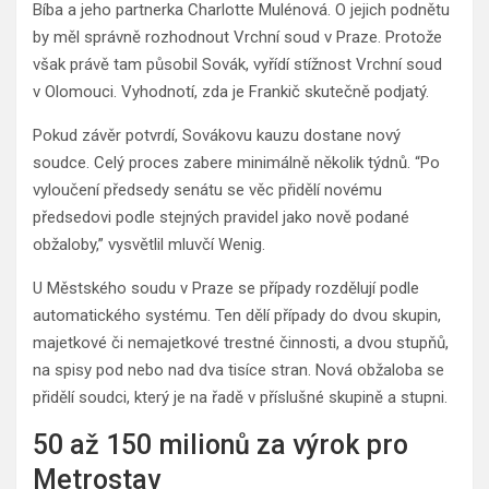
Bíba a jeho partnerka Charlotte Mulénová. O jejich podnětu
by měl správně rozhodnout Vrchní soud v Praze. Protože
však právě tam působil Sovák, vyřídí stížnost Vrchní soud
v Olomouci. Vyhodnotí, zda je Frankič skutečně podjatý.
Pokud závěr potvrdí, Sovákovu kauzu dostane nový
soudce. Celý proces zabere minimálně několik týdnů. “Po
vyloučení předsedy senátu se věc přidělí novému
předsedovi podle stejných pravidel jako nově podané
obžaloby,” vysvětlil mluvčí Wenig.
U Městského soudu v Praze se případy rozdělují podle
automatického systému. Ten dělí případy do dvou skupin,
majetkové či nemajetkové trestné činnosti, a dvou stupňů,
na spisy pod nebo nad dva tisíce stran. Nová obžaloba se
přidělí soudci, který je na řadě v příslušné skupině a stupni.
50 až 150 milionů za výrok pro
Metrostav