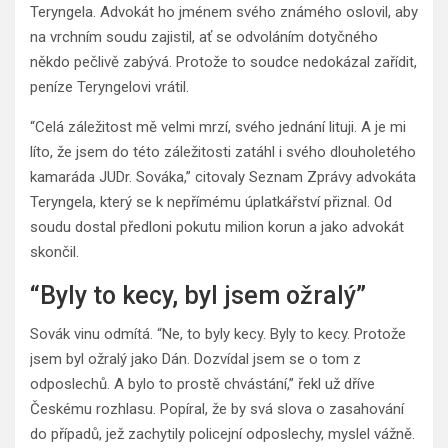
Teryngela. Advokát ho jménem svého známého oslovil, aby
na vrchním soudu zajistil, ať se odvoláním dotyčného
někdo pečlivě zabývá. Protože to soudce nedokázal zařídit,
peníze Teryngelovi vrátil.
“Celá záležitost mě velmi mrzí, svého jednání lituji. A je mi
líto, že jsem do této záležitosti zatáhl i svého dlouholetého
kamaráda JUDr. Sováka,” citovaly Seznam Zprávy advokáta
Teryngela, který se k nepřímému úplatkářství přiznal. Od
soudu dostal předloni pokutu milion korun a jako advokát
skončil.
“Byly to kecy, byl jsem ožralý”
Sovák vinu odmítá. “Ne, to byly kecy. Byly to kecy. Protože
jsem byl ožralý jako Dán. Dozvídal jsem se o tom z
odposlechů. A bylo to prostě chvástání,” řekl už dříve
Českému rozhlasu. Popíral, že by svá slova o zasahování
do případů, jež zachytily policejní odposlechy, myslel vážně.