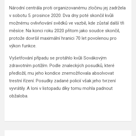
Národní centrála proti organizovanému zločinu jej zadržela
v sobotu 5. prosince 2020. Dva dny poté skončil kvůli
možnému ovlivňování svědků ve vazbě, kde zůstal další tři
měsíce. Na konci roku 2020 přitom jako soudce skončil,
protože dovršil maximální hranici 70 let povolenou pro
výkon funkce.
Vyšetřování případu se protáhlo kvůli Sovákovým
zdravotním potížím. Podle znaleckých posudků, které
předložil, mu jeho kondice znemožňovala absolvovat
trestní řízení. Posudky zadané policií však jeho tvrzení
vyvrátily. A loni v listopadu díky tomu mohla padnout
obžaloba.
Navigace