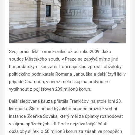
Svoji práci dělá Tome Frankič už od roku 2009. Jako
soudce Městského soudu v Praze se zabývá mimo jiné
hospodářskými kauzami. Loni například zprostil obžaloby
politického podnikatele Romana Janouška a další čtyři lidi v
případě Chambon, v němž měla skupina podvodem
vytáhnout z pojišťoven 239 milionů korun.
Další sledovaná kauza přistála Frankičovi na stole loni 23.
listopadu. Šlo o případ bývalého soudce pražské vrchní
instance Zdeňka Sováka, který měl za úplatky rozhodovat
v zájmu spřízněných lidí. Podle nejzávažnější části
obžaloby si řekl o 50 milionů korun za zásah ve prospěch