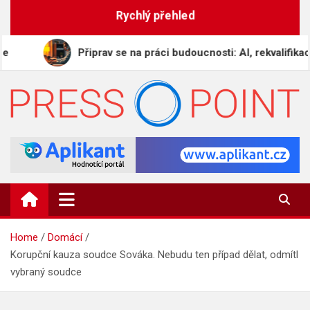
Skip
Rychlý přehled
to
content
Připrav se na práci budoucnosti: AI, rekvalifikace a digi
PRESS-POINT.CZ
Informační magazín
Home
Domácí
Korupční kauza soudce Sováka. Nebudu ten případ dělat, odmítl
vybraný soudce