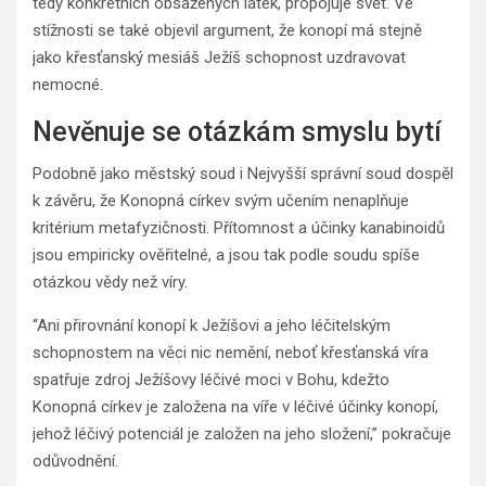
tedy konkrétních obsažených látek, propojuje svět. Ve
stížnosti se také objevil argument, že konopí má stejně
jako křesťanský mesiáš Ježíš schopnost uzdravovat
nemocné.
Nevěnuje se otázkám smyslu bytí
Podobně jako městský soud i Nejvyšší správní soud dospěl
k závěru, že Konopná církev svým učením nenaplňuje
kritérium metafyzičnosti. Přítomnost a účinky kanabinoidů
jsou empiricky ověřitelné, a jsou tak podle soudu spíše
otázkou vědy než víry.
“Ani přirovnání konopí k Ježíšovi a jeho léčitelským
schopnostem na věci nic nemění, neboť křesťanská víra
spatřuje zdroj Ježíšovy léčivé moci v Bohu, kdežto
Konopná církev je založena na víře v léčivé účinky konopí,
jehož léčivý potenciál je založen na jeho složení,” pokračuje
odůvodnění.