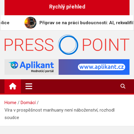
Skip
Rychlý přehled
to
content
Připrav se na práci budoucnosti: AI, rekvalifikace a d
PRESS-POINT.CZ
Informační magazín
Home
Domácí
Víra v prospěšnost marihuany není náboženství, rozhodl
soudce