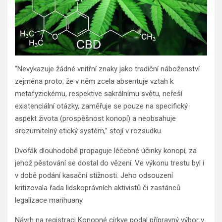
“Nevykazuje žádné vnitřní znaky jako tradiční náboženství
zejména proto, že v něm zcela absentuje vztah k
metafyzickému, respektive sakrálnímu světu, neřeší
existenciální otázky, zaměřuje se pouze na specifický
aspekt života (prospěšnost konopí) a neobsahuje
srozumitelný etický systém,” stojí v rozsudku.
Dvořák dlouhodobě propaguje léčebné účinky konopí, za
jehož pěstování se dostal do vězení. Ve výkonu trestu byl i
v době podání kasační stížnosti. Jeho odsouzení
kritizovala řada lidskoprávních aktivistů či zastánců
legalizace marihuany.
Návrh na registraci Konopné církve podal přípravný výbor v