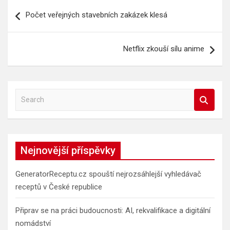
Navigace
Počet veřejných stavebních zakázek klesá
pro
příspěvek
Netflix zkouší sílu anime
S
e
a
r
c
Nejnovější příspěvky
h
GeneratorReceptu.cz spouští nejrozsáhlejší vyhledávač
receptů v České republice
Připrav se na práci budoucnosti: AI, rekvalifikace a digitální
nomádství