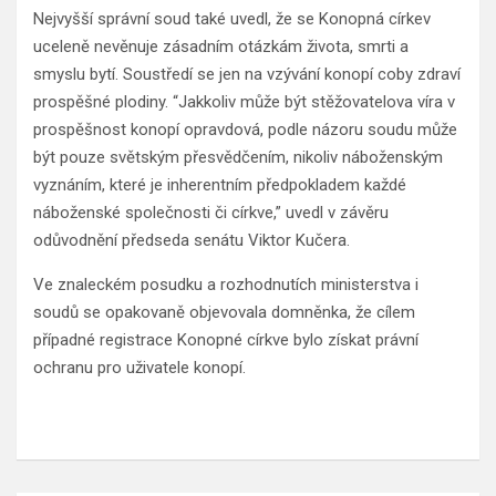
Nejvyšší správní soud také uvedl, že se Konopná církev
uceleně nevěnuje zásadním otázkám života, smrti a
smyslu bytí. Soustředí se jen na vzývání konopí coby zdraví
prospěšné plodiny. “Jakkoliv může být stěžovatelova víra v
prospěšnost konopí opravdová, podle názoru soudu může
být pouze světským přesvědčením, nikoliv náboženským
vyznáním, které je inherentním předpokladem každé
náboženské společnosti či církve,” uvedl v závěru
odůvodnění předseda senátu Viktor Kučera.
Ve znaleckém posudku a rozhodnutích ministerstva i
soudů se opakovaně objevovala domněnka, že cílem
případné registrace Konopné církve bylo získat právní
ochranu pro uživatele konopí.