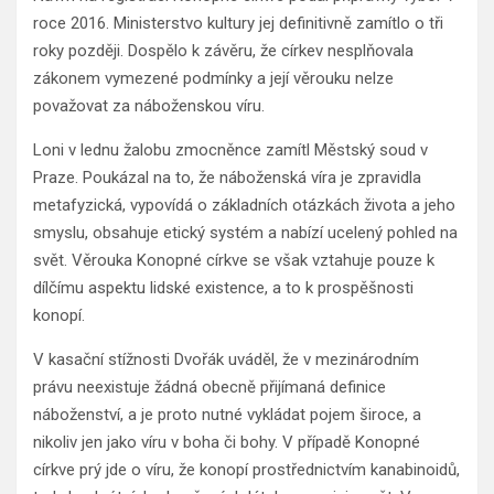
roce 2016. Ministerstvo kultury jej definitivně zamítlo o tři
roky později. Dospělo k závěru, že církev nesplňovala
zákonem vymezené podmínky a její věrouku nelze
považovat za náboženskou víru.
Loni v lednu žalobu zmocněnce zamítl Městský soud v
Praze. Poukázal na to, že náboženská víra je zpravidla
metafyzická, vypovídá o základních otázkách života a jeho
smyslu, obsahuje etický systém a nabízí ucelený pohled na
svět. Věrouka Konopné církve se však vztahuje pouze k
dílčímu aspektu lidské existence, a to k prospěšnosti
konopí.
V kasační stížnosti Dvořák uváděl, že v mezinárodním
právu neexistuje žádná obecně přijímaná definice
náboženství, a je proto nutné vykládat pojem široce, a
nikoliv jen jako víru v boha či bohy. V případě Konopné
církve prý jde o víru, že konopí prostřednictvím kanabinoidů,