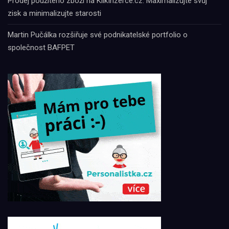
Prodej použitého zboží na KlikInzerce.cz: Maximalizujte svůj
zisk a minimalizujte starosti
Martin Pučálka rozšiřuje své podnikatelské portfolio o
společnost BAFPET